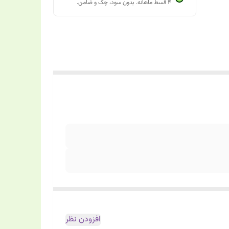
۴ قسط ماهانه. بدون سود، چک و ضامن.
افزودن نظر