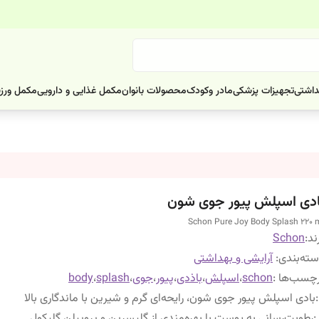
داشتی
تجهیزات پزشکی
مادر وکودک
محصولات بانوان
مکمل غذایی و دارویی
مکمل ورز
ادی اسپلش پیور جوی شون
Schon Pure Joy Body Splash 220 
ند:
Schon
ته‌بندی
:
آرایشی و بهداشتی
چسب‌ها :
schon
،
اسپلش
،
باذدی
،
پیور
،
جوی
،
splash
،
body
:
بادی اسپلش پیور جوی شون، رایحه‌ای گرم و شیرین با ماندگاری بالا
:
رطوبت‌رسانی به پوست با بهره‌مندی از گلیسرین و پروپیلن گلیکول