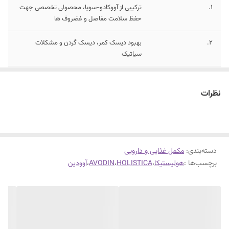
1.
ترکیبی از آووکادو-سویا، محصولی تخصصی جهت
حفظ سلامت مفاصل و غضروف ها
2.
بهبود دیسک کمر، دیسک گردن و مشکلات
سیاتیک
3.
رفع خشکی و بهبود انعطاف پذیری مفاصل
نظرات
4.
موثر در کاهش درد و التهاب مفاصل
5.
کاهش نیاز به دریافت مسکن ها
۶.
هر جعبه 32 عددی میباشد
دسته‌بندی
:
مکمل غذایی و دارویی
برچسب‌ها :
هولیستیکا
،
HOLISTICA
،
AVODIN
،
آوودین