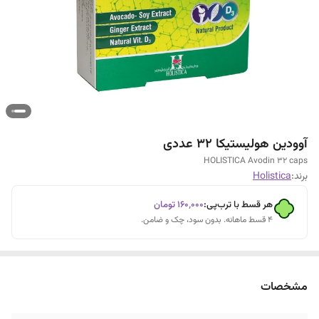
آوودین هولیستیکا 32 عددی
HOLISTICA Avodin 32 caps
برند:
Holistica
هر قسط با ترب‌پی:
۱۶۰٬۰۰۰
تومان
۴ قسط ماهانه. بدون سود، چک و ضامن.
مشخصات