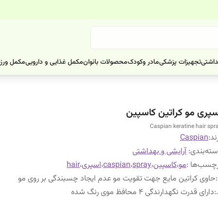
داشتی
تجهیزات پزشکی
مادر وکودک
محصولات بانوان
مکمل غذایی و دارویی
مکمل ورز
سپری مو کراتین کاسپین
Caspian keratine hair spr
ند:
Caspian
ته‌بندی
:
آرایشی و بهداشتی
چسب‌ها :
مو
،
کاسپین
،
spray
،
caspian
،
اسپری
،
hair
:
حاوی کراتین مایع جهت تقویت مو عدم ایجاد چسبندگی بر روی مو
:
دارای قدرت نگهدارندگی 4 محافظ موی رنگ شده