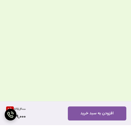
5
%
791,400
افزودن به سبد خرید
749,000