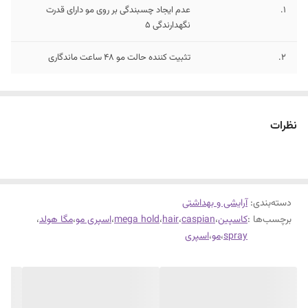
1.
عدم ایجاد چسبندگی بر روی مو دارای قدرت
نگهدارندگی 5
۲.
تثبیت کننده حالت مو 48 ساعت ماندگاری
نظرات
دسته‌بندی
:
آرایشی و بهداشتی
برچسب‌ها :
کاسپین
،
caspian
،
hair
،
mega hold
،
اسپری مو
،
مگا هولد
،
spray
،
مو
،
اسپری