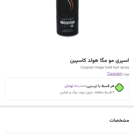
اسپری مو مگا هولد کاسپین
Caspian mega hold hair spray
برند:
Caspian
هر قسط با ترب‌پی:
۱۰۰٬۰۰۰
تومان
۴ قسط ماهانه. بدون سود، چک و ضامن.
مشخصات