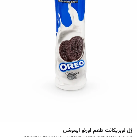
ژل لوبریکانت طعم اورئو ایموشن