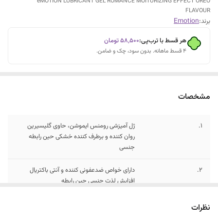
eMOTION LUBRICANT GEL ROMANCE MOITURIZING EFFECT OREO
FLAVOUR
برند:
Emotion
هر قسط با ترب‌پی:
۵۸٬۵۰۰
تومان
۴ قسط ماهانه. بدون سود، چک و ضامن.
مشخصات
1.
ژل آمیزشی رومنس ایموشن، حاوی گلیسیرین
روان کننده و برطرف کننده خشکی حین رابطه
جنسی
2.
دارای خواص ضدعفونی کننده و آنتی باکتریال
افزایش لذت جنسی حین رابطه
نظرات