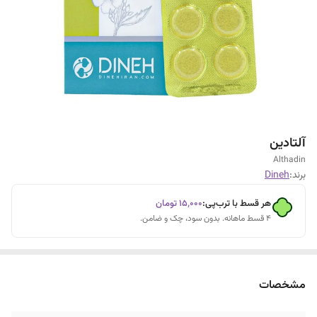
آلتادین
Althadin
برند:
Dineh
هر قسط با ترب‌پی:
۱۵٬۰۰۰
تومان
۴ قسط ماهانه. بدون سود، چک و ضامن.
مشخصات