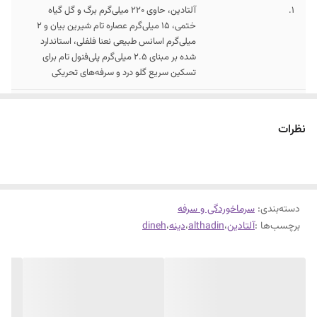
1.
آلتادین، حاوی ۲۲۰ میلی‌گرم برگ و گل گیاه
ختمی، ۱۵ میلی‌گرم عصاره تام شیرین بیان و ۲
میلی‌گرم اسانس طبیعی نعنا فلفلی، استاندارد
شده بر مبنای 2.5 میلی‌گرم پلی‌فنول تام برای
تسکین سریع گلو درد و سرفه‌های تحریکی
2.
تسکین سریع التهابات گلو از طریق لایه محافظ
موسیلاژی گیاه ختمی برای کاهش التهاب، سوزش
نظرات
و خشکی مخاط گلو و دهان
3.
قرص آلتادین، مناسب برای برونشیت و گلو درد
غیرعفونی با فرمولاسیون گیاهی مفید در بهبود
علائم برونشیت و گلو دردهای غیرعفونی
دسته‌بندی
:
سرماخوردگی و سرفه
برچسب‌ها :
آلتادین
،
althadin
،
دینه
،
dineh