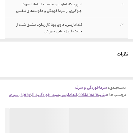
1.
اسپری کلداماریس، مناسب استفاده جهت
جلوگیری از سرماخوردگی و عفونت‌های تنفسی
2.
کلداماریس،حاوی یوتا کاراژینان، مشتق شده از
جلبک قرمز دریایی خوراکی
3.
کمک به جلوگیری و بهبود خشکی مخاط بینی
نظرات
دسته‌بندی
:
سرماخوردگی و سرفه
برچسب‌ها :
بینی
،
coldamaris
،
کلداماریس
،
سرما خوردگی
،
flu
،
spray
،
اسپری