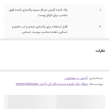
1.
پاک کننده آرایش دو فاز سینره پاکسازی کننده قوی
مناسب برای انواع پوست
2.
قابل استفاده برای پاکسازی چشم و لب ملایم و
تسکین ‌دهنده مناسب پوست حساس
3.
حاوی عصاره‌های گیاهی بابونه و گل رز پاک ‌کننده
آرایش دوفاز ضد التهاب سینره تولید شده در حجم
نظرات
120 میلی لیتر
دسته‌بندی
:
آرایشی و بهداشتی
برچسب‌ها :
دوفاز
،
پاک کننده
،
سینره
،
پاک کن
،
آرایش
،
biphase
،
cinere