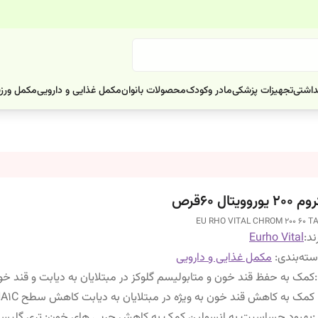
داشتی
تجهیزات پزشکی
مادر وکودک
محصولات بانوان
مکمل غذایی و دارویی
مکمل ورز
200 یوروویتال 60قرص
EU RHO VITAL CHROM 200 60 T
ند:
Eurho Vital
ته‌بندی
:
مکمل غذایی و دارویی
:
کمک به حفظ قند خون و متابولیسم گلوکز در مبتلایان به دیابت و قند خون
کمک به کاهش قند خون به ویژه در مبتلایان به دیابت کاهش سطح HA1C
: