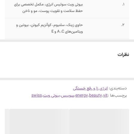
1.
بیوتی ویت سوئیس انرژی، مکمل تخصصی برای
حفظ سلامت و تقویت پوست، مو و ناخن
2.
حاوی زینک، سلنیوم، کوآنزیم کیوتن، بیوتین و
ویتامین‌های A ،C و E
3.
بیوتی ویت، دارای خواص آنتی اکسیدانی و
محافظت کننده از سلول‌ها مقابل استرس
نظرات
اکسیداتیو
دسته‌بندی
:
انرژی زا و رفع خستگی
برچسب‌ها :
vit
،
beauty
،
energy
،
سوییس
،
بیوتی ویت
،
swiss