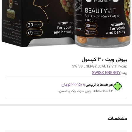
بیوتی ویت 30 کپسول
SWISS ENERGY BEAUTY VIT 30cap
برند:
SWISS ENERGY
هر قسط با ترب‌پی:
۲۲۲٬۵۰۰
تومان
۴ قسط ماهانه. بدون سود، چک و ضامن.
مشخصات