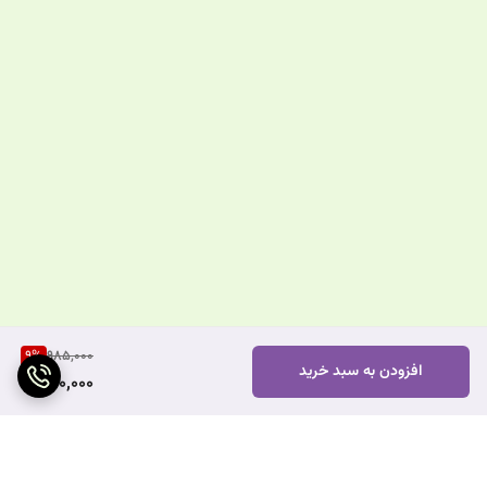
9
%
985,000
افزودن به سبد خرید
890,000