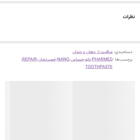
نظرات
دسته‌بندی
:
مراقبت از دهان و دندان
برچسب‌ها :
PHARMED
،
نانو
،
حساس
،
NANO
،
خمیردندان
،
REPAIR
،
TOOTHPASTE