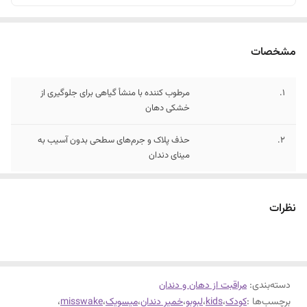
مشخصات
1.
مرطوب کننده با منشأ گیاهی برای جلوگیری از
خشکی دهان
2.
حذف پلاک و جرم‌های سطحی بدون آسیب به
مینای دندان
نظرات
دسته‌بندی
:
مراقبت از دهان و دندان
برچسب‌ها :
کودک
،
kids
،
لبوبو
،
خمیر دندان
،
میسویک
،
misswake
،