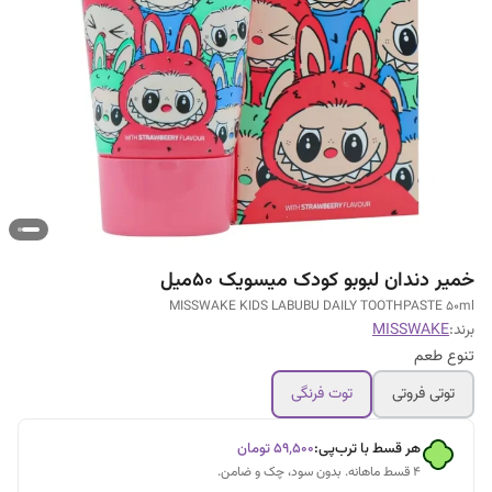
خمیر دندان لبوبو کودک میسویک 50میل
MISSWAKE KIDS LABUBU DAILY TOOTHPASTE 50ml
برند:
MISSWAKE
تنوع طعم
توتی فروتی
توت فرنگی
هر قسط با ترب‌پی:
۵۹٬۵۰۰
تومان
۴ قسط ماهانه. بدون سود، چک و ضامن.