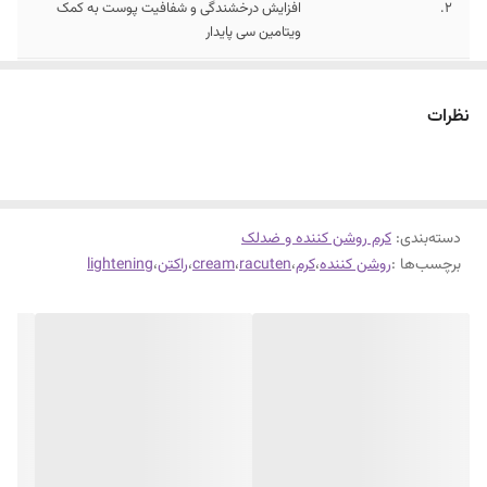
2.
افزایش درخشندگی و شفافیت پوست به کمک
ویتامین سی پایدار
3.
جوانسازی و نوسازی پوست با بهره‌مندی از اسید
گلیکولیک
نظرات
دسته‌بندی
:
کرم روشن کننده و ضدلک
برچسب‌ها :
روشن کننده
،
کرم
،
racuten
،
cream
،
راکتن
،
lightening