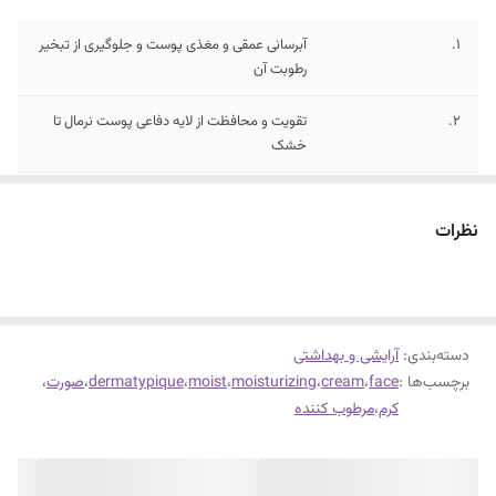
1.
آبرسانی عمقی و مغذی پوست و جلوگیری از تبخیر
رطوبت آن
2.
تقویت و محافظت از لایه دفاعی پوست نرمال تا
خشک
3.
ترکیب کوآنزیم کیو 10 به عنوان آنتی‌اکسیدان و ضد
رادیکال آزاد
نظرات
دسته‌بندی
:
آرایشی و بهداشتی
برچسب‌ها :
face
،
cream
،
moisturizing
،
moist
،
dermatypique
،
صورت
،
کرم
،
مرطوب کننده