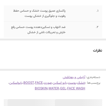
1.
پاکسازی عمیق پوست خشک و حساس حفظ
رطوبت و جلوگیری از خشکی پوست
2.
ضد التهاب و تسکین‌دهنده پوست حساس رفع
خارش و تحریکات ناشی از خشکی
نظرات
دسته‌بندی
:
آرایشی و بهداشتی
برچسب‌ها :
خشک
،
پوست
،
بایو اسکین
،
صورت
،
FACE
،
BOOST
،
بایواسکین
،
BIOSKIN
،
WATER
،
GEL
،
FACE WASH