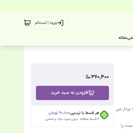
ورود | ثبت‌نام
شی
مقاله
360,400
افزودن به سبد خرید
بردار می
هر قسط با ترب‌پی:
۹۰٬۱۰۰
تومان
۴ قسط ماهانه. بدون سود، چک و ضامن.
وست را