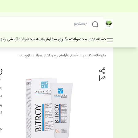
دسته‌بندی محصولات
پیگیری سفارش
همه محصولات
آرایشی وبه
داروخانه دکتر مهسا حُسنی
/
آرایشی وبهداشتی
/
مراقبت ازپوست
ژل
ml
بر
دس
بر
1.
2.