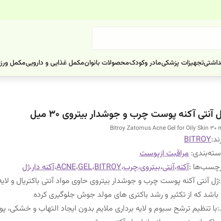
داشتی
تجهیزات پزشکی
مادر وکودک
محصولات بانوان
مکمل غذایی و دارویی
مکمل ورز
 آنتی آکنه پوست چرب و جوشدار بیتروی 30 میل
Bitroy Zatomus Acne Gel for Oily Skin 30 
ند:
BITROY
ته‌بندی
:
مراقبت ازپوست
چسب‌ها :
آکنه
،
آنتی
،
بیتروی
،
چرب
،
BITROY
،
GEL
،
ACNE
،
آکنه دار
،
ژل
:
ژل آنتی آکنه پوست چرب و جوشدار بیتروی حاوی مواد آنتی باکتریال و لایه 
باشد که از تکثیر و رشد باکتری های مولد جوش جلوگیری کرده
:
با تنظیم ترشح سبوم و لایه برداری ملایم بدون ایجاد التهاب و خشکی، پ