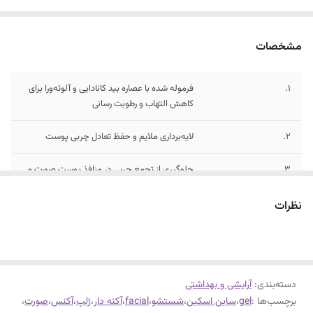
مشخصات
1.
فرموله شده با عصاره بید کانادایی و آلوئه‌ورا برای
کاهش التهاب و رطوبت رسانی
2.
لایه‌برداری ملایم و حفظ تعادل چربی پوست
3.
جلوگیری از تجمع چربی در منافذ پوست صورت و
بروز آکنه
نظرات
دسته‌بندی
:
آرایشی و بهداشتی
برچسب‌ها :
gel
،
ساین اسکین
،
شستشو
،
facial
،
آکنه دار
،
ژلپ
،
آکنس
،
صورت
،