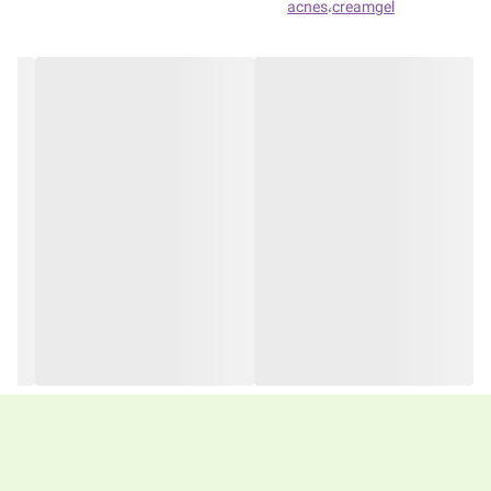
acnes
،
creamgel