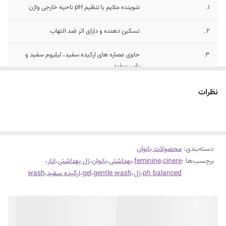
1.
شوینده ملایم با تنظیم pH ناحیه خارجی واژن
2.
تسکین دهنده و دارای اثر ضد التهاب
3.
حاوی عصاره های ارکیده سفید، لیلیوم سفید و
یاس سفید
4.
حاوی عصاره انار با خواص آنتی اکسیدان، قابض و
نظرات
روشن کننده پوست
دسته‌بندی
:
محصولات بانوان
برچسب‌ها :
cinere
،
feminine
،
بهداشتی
،
بانوان
،
ژل بهداشتی
،
انار
،
ph balanced
،
ژل
،
gentle wash
،
gel
،
ارکیده سفید
،
wash