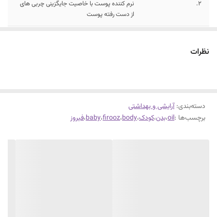
2.
نرم کننده پوست با خاصیت جایگزینی چربی های
از دست رفته پوست
3.
دارای خاصیت آنتی اکسیدان جهت حفظ شادابی و
جوانی پوست
نظرات
دسته‌بندی
:
آرایشی و بهداشتی
برچسب‌ها :
oil
،
بدن
،
کودک
،
body
،
firooz
،
baby
،
فیروز