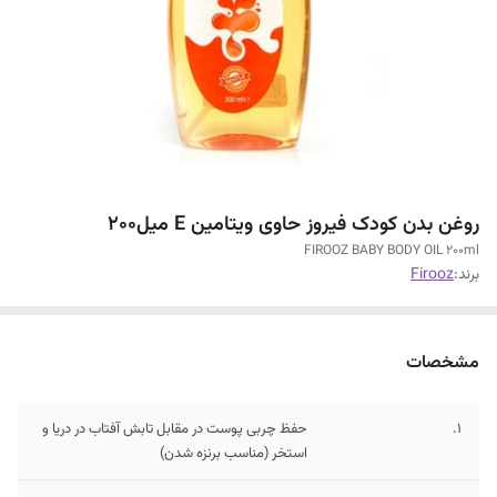
روغن بدن کودک فیروز حاوی ویتامین E میل200
FIROOZ BABY BODY OIL 200ml
برند:
Firooz
مشخصات
1.
حفظ چربی پوست در مقابل تابش آفتاب در دریا و
استخر (مناسب برنزه شدن)