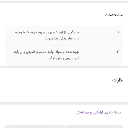
مشخصات
1.
جلوگیری از ایجاد چین و چروک پوست با وجود
دانه های رنگی ویتامین E
2.
تهیه شده از مواد اولیه ملایم و طبیعی و بر پایه
امولسیون روغن در آب
3.
حاوی د-پانتنول (پیش ساز ویتامین B5) با
خاصیت مرطوب کنندگی، آرام بخشی و ضد التهاب
نظرات
دسته‌بندی
:
آرایشی و بهداشتی