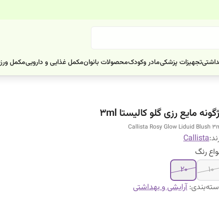
داشتی
تجهیزات پزشکی
مادر وکودک
محصولات بانوان
مکمل غذایی و دارویی
مکمل ورز
گونه مایع رزی گلو کالیستا 3ml
Callista Rosy Glow Liduid Blush 3
ند:
Callista
واع رنگ
20
10
ته‌بندی
:
آرایشی و بهداشتی