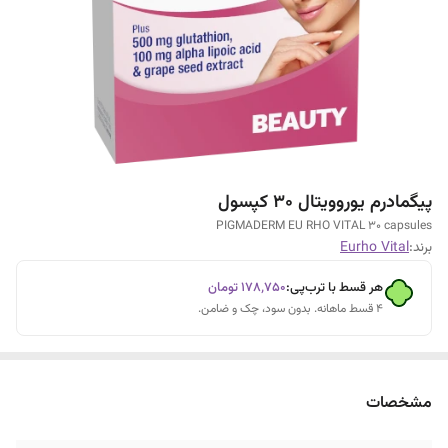
پیگمادرم یوروویتال 30 کپسول
PIGMADERM EU RHO VITAL 30 capsules
برند:
Eurho Vital
هر قسط با ترب‌پی:
۱۷۸٬۷۵۰
تومان
۴ قسط ماهانه. بدون سود، چک و ضامن.
مشخصات