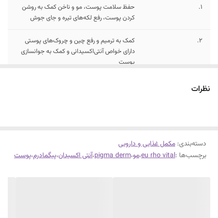
1.
حفظ سلامت پوست، مو و ناخن کمک به روشن
کردن پوست، رفع لکه‌های تیره و جای جوش
2.
کمک به ترمیم و رفع چین و چروک‌های پوستی
دارای خواص آنتی‌‎اکسیدانی و کمک به جوانسازی
پوست
3.
حاوی ال-گلوتاتیون، عصاره هسته انگور، آلفا
نظرات
لیپوئیک اسید، ویتامین‌های E و C، نیاسین و مس
دسته‌بندی
:
مکمل غذایی و دارویی
برچسب‌ها :
eu rho vital
،
مو
،
pigma derm
،
آنتی اکسیدان
،
پیگمادرم
،
پوست