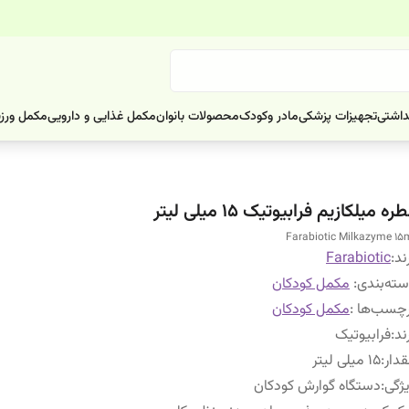
داشتی
تجهیزات پزشکی
مادر وکودک
محصولات بانوان
مکمل غذایی و دارویی
مکمل ورز
ره میلکازیم فرابیوتیک 15 میلی لیتر
Farabiotic Milkazyme 15
ند:
Farabiotic
ته‌بندی
:
مکمل کودکان
چسب‌ها :
مکمل کودکان
ند
:
فرابیوتیک
دار
:
15 میلی لیتر
ژگی
:
دستگاه گوارش کودکان