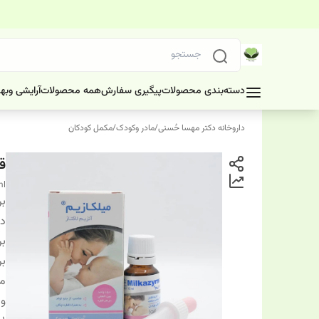
دسته‌بندی محصولات
پیگیری سفارش
همه محصولات
آرایشی وبه
داروخانه دکتر مهسا حُسنی
/
مادر وکودک
/
مکمل کودکان
قط
ml
بر
دس
بر
بر
مق
وی