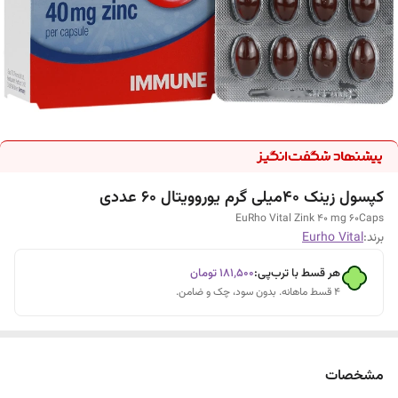
کپسول زینک 40میلی گرم یوروویتال 60 عددی
EuRho Vital Zink 40 mg 60Caps
برند:
Eurho Vital
هر قسط با ترب‌پی:
۱۸۱٬۵۰۰
تومان
۴ قسط ماهانه. بدون سود، چک و ضامن.
مشخصات