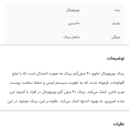
برند
یوروویتال
تعداد
60عددی
ویژگی
مکمل زینک
1.
تقویت سیستم ایمنی بدن و افزایش مقاومت بدن
در برابر بیماری‌ها
توضیحات
2.
کمک به بهبود سلامت پوست و کاهش جوش‌ها و
زینک یوروویتال حاوی 40 میلی‌گرم زینک به صورت المنتال است که با ملح
آکنه
گلوکونات، فرموله شده، که به تقویت سیستم ایمنی و حفظ سلامت پوست،
3.
نقش در فرآیند رشد و ترمیم سلول‌ها
مو و ناخن، کمک می‌کند. زینک 40 میلی گرم یورو‌ویتال در افراد با کمبود این
ماده ضروری، به بهبود اشتها کمک می‌کند. علاوه بر این، زینک موجود در این
مکمل از سلول‌های بدن در برابر آسیب ناشی از رادیکال‌های آزاد، محافظت
کرده و دارای خواص آنتی اکسیدانی برجسته است. زینک 40 یوروویتال، گزینه
نظرات