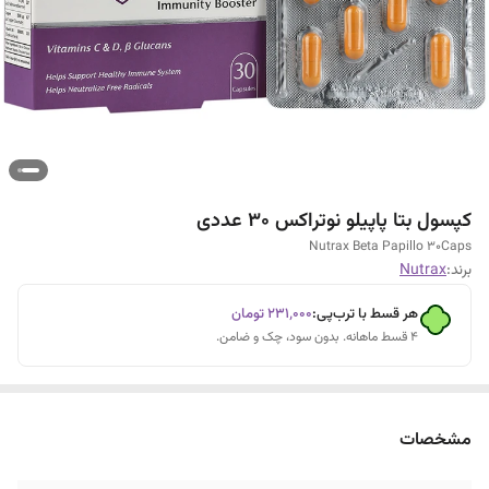
کپسول بتا پاپیلو نوتراکس 30 عددی
Nutrax Beta Papillo 30Caps
برند:
Nutrax
هر قسط با ترب‌پی:
۲۳۱٬۰۰۰
تومان
۴ قسط ماهانه. بدون سود، چک و ضامن.
مشخصات