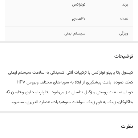
برند
نوتراکس
تعداد
30عددی
ویژگی
سیستم ایمنی
1.
مکمل تغذیه ای تقویت کننده سیستم ایمنی
توضیحات
2.
برای کمک به کاهش خطر سرماخوردگی و آنفلوآنزا
کپسول بتا پاپیلو نوتراکس با ترکیبات آنتی اکسیدانی به سلامت سیستم ایمنی
3.
مفید در بهبود عملکرد سلول های ایمنی در مقابله
کمک نموده، باعث پیشگیری از ابتلا به سویه‌های مختلف ویروس HPV،
با ویروس ها
درمان ضایعات پوستی و زگیل تناسلی نیز می‌شود. بتا پاپیلو حاوی ویتامین C،
بتاگلوکان، زینک به فرم زینک سولفات منوهیدرات، عصاره الدربری، سلنیوم،
مس و ویتامین D است و علاوه بر اعمال اثرات آنتی اکسیدانی و حفاظت از
سلول ها در برابر آسیب های اکسیداتیو، به کاهش التهاب، افزایش مقاومت
نظرات
بدن در برابر انواع کم خطر و پر خطر ویروس HPV، بهبود زگیل تناسلی و