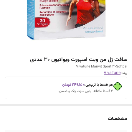
سافت ژل من ویت اسپورت ویواتیون 30 عددی
Vivatune Manvit Sport 30Softgel
برند:
VivaTune
هر قسط با ترب‌پی:
۲۴۹٬۱۵۰
تومان
۴ قسط ماهانه. بدون سود، چک و ضامن.
مشخصات