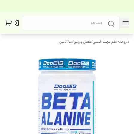
داروخانه دکتر مهسا حُسنی
/
مکمل ورزشی
/
بتا آلانین