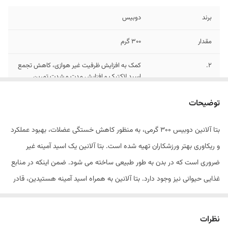
برند
دوبیس
مقدار
300 گرم
2.
کمک به افزایش ظرفیت غیر هوازی، کاهش تجمع
اسید لاکتیک و افزایش مدت و شدت تمرین
1.
بهبود قدرت و تحمل عضلانی با مصرف پودر بتا
توضیحات
الانین دوبیس
بتا آلانین دوبیس 300 گرمی، به منظور کاهش خستگی عضلات، بهبود عملکرد
3.
مفید برای به تعویق انداختن خستگی عضلانی با
و ریکاوری بهتر ورزشکاران تهیه شده است. بتا آلانین یک اسید آمینه غیر
افزایش تولید کارنوزین عضلات
ضروری است که در بدن به طور طبیعی ساخته می شود. ضمن اینکه در منابع
غذایی حیوانی نیز وجود دارد. بتا آلانین به همراه اسید آمینه هستیدین، قادر
به ساخت کارنوزین بوده، که در عضلات نقش یک بافر مهم در خنثی سازی
محیط اسیدی حاصل از فعالیت شدید عضلانی را بر عهده دارد. در حقیقت
نظرات