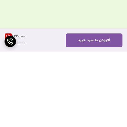
4
%
1,220,000
افزودن به سبد خرید
1,160,000
برگشت به بالا