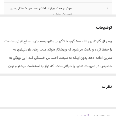
1.
موثر در به تعویق انداختن احساس خستگی حین
تمرینات ورزشی
2.
پیشگیری از تحلیل عضلات طی تمرینات ورزشی
توضیحات
شدید
پودر ال گلوتامین کاله 500 گرم، با تأثیر بر متابولیسم بدن، سطح انرژی عضلات
3.
افزایش سطح انرژی، بهبود عملکرد ورزشی و
را حفظ کرده و باعث می‌شود که ورزشکار بتواند مدت زمان طولانی‌تری به
تسریع روند ریکاوری
تمرین ادامه دهد بدون اینکه به سرعت احساس خستگی کند. این ویژگی به‌
خصوص در تمرینات شدید یا طولانی‌مدت، که نیاز به استقامت بیشتر و توان
بدنی بالا دارد تاثیر میگذارد. گلوتامین کاله کمک میکند، در تمرینات خود
عملکرد بهتری داشته، روند ریکاوری پس از تمرین تسریع یابد.
نظرات