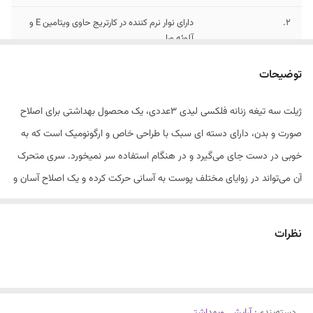
2.
دارای نوار نرم کننده در کارتریج حاوی ویتامین E و
آلوئه ورا
3.
قابلیت انطباق با نواحی حساس بدن برای اصلاحی
توضیحات
دقیق
ژیلت سه تیغه زنانه فلکسی لیدی 3عددی، یک محصول بهداشتی برای اصلاح
1.
دارای دسته ای سبک با طراحی خاص و ارگونومیک
صورت و بدن، دارای دسته ای سبک با طراحی خاص و ارگونومیک است که به
خوبی در دست جای می‌گیرد و در هنگام استفاده سر نمی‎خورد. سری متحرک
آن می‌تواند در زوایای مختلف پوست به آسانی حرکت کرده و یک اصلاح آسان و
حرفه ای به همراه داشته باشد. نوار لغزنده قرار گرفته در بالای این محصول
حاوی عصاره آلوئه‌ورا است که به لیزی بیشتر و بهتر ژیلت بر روی پوست کمک
نظرات
می‌کند. همچنین از آسیب رسیدن به پوست نیز پیشگیری می‌نماید.