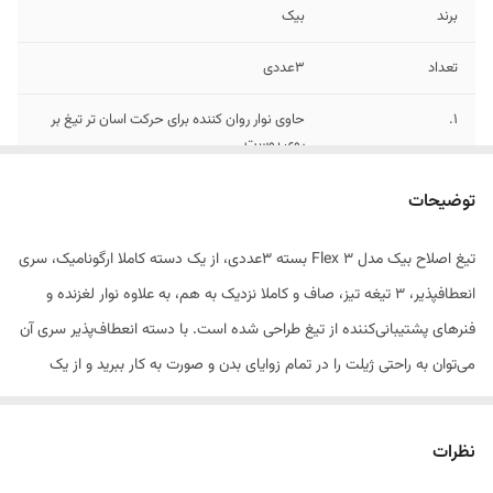
برند
بیک
تعداد
3عددی
1.
حاوی نوار روان کننده برای حرکت اسان تر تیغ بر
روی پوست
2.
دارای 3 تیغه انعطاف پذیر برای اصلاح بسیار صاف
توضیحات
3.
طراحی دسته هماهنگ با اناتومی دست برای کنترل
تیغ اصلاح بیک مدل Flex 3 بسته 3عددی، از یک دسته کاملا ارگونامیک، سری
بهتر
انعطاف‎پذیر، 3 تیغه تیز، صاف و کاملا نزدیک به هم، به علاوه نوار لغزنده و
فنرهای پشتیبانی‌کننده از تیغ طراحی شده است. با دسته انعطاف‌پذیر سری آن
می‌توان به راحتی ژیلت را در تمام زوایای بدن و صورت به کار ببرید و از یک
اصلاح راحت، سریع و کامل لذت ببرید. وجود نوار لغزنده نیز از دیگر ویژگی‌های
آن محسوب می‌شود که علاوه بر این که باعث لغزندگی پوست شده و اصلاح را
نظرات
آسان‌تر می‌کند، به سبب وجود عصاره گیاهی آلوئه‌ورا و ویتامین E موجب