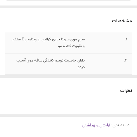
مشخصات
1.
سرم موی سریتا حاوی کراتین، و ویتامین E مغذی
و تقویت کننده مو
2.
دارای خاصیت ترمیم کنندگی ساقه موی آسیب
دیده
4.
پیشگیری از ایجاد موخوره و از بین برنده وز و گره
مو
نظرات
5.
سرم مو سریتا محافظ رطوبت مو و جلوگیری از
خشک و شکننده شدن موها
3.
سرم موی سریتا افزایش دهنده درخشندگی و
دسته‌بندی
:
آرایشی وبهداشتی
حالت پذیری موها