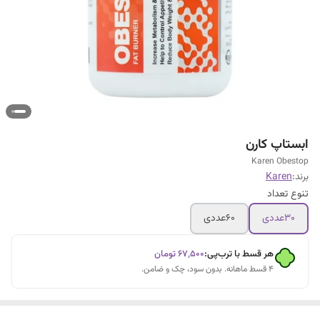
ابستاپ کارن
Karen Obestop
برند:
Karen
تنوع تعداد
۳۰عددی
۶۰عددی
هر قسط با ترب‌پی:
۶۷٬۵۰۰
تومان
۴ قسط ماهانه. بدون سود، چک و ضامن.