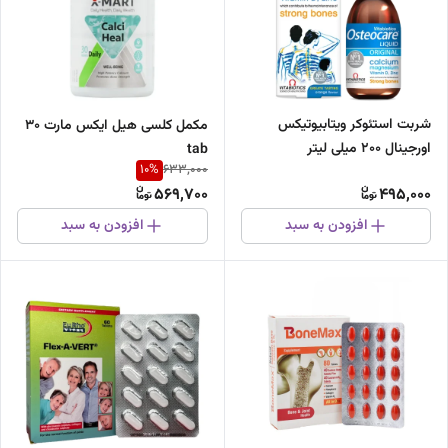
شربت استئوکر ویتابیوتیکس
مکمل کلسی هیل ایکس مارت 30
اورجینال 200 میلی لیتر
tab
10
%
633,000
569,700
495,000
افزودن به سبد
افزودن به سبد