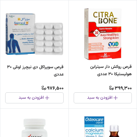
قرص روکش دار سیترابن
قرص سوپراکل دی نیچرز اونلی 30
هولیستیکا 30 عددی
عددی
976,500
399,300
افزودن به سبد
افزودن به سبد