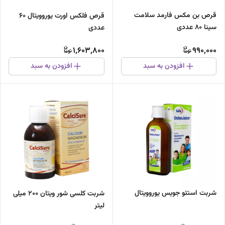
قرص بن مکس فارمد سلامت
قرص فلکس اورت یوروویتال ۶۰
سینا 80 عددی
عددی
1,603,800
990,000
افزودن به سبد
افزودن به سبد
شربت استئو جویس یوروویتال
شربت کلسی شور ویتان 200 میلی
لیتر