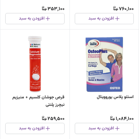
353,100
760,100
افزودن به سبد
افزودن به سبد
استئو پلاس یوروویتال
قرص جوشان کلسیم + منیزیم
نیچرز پلنتی
259,500
1,084,100
افزودن به سبد
افزودن به سبد