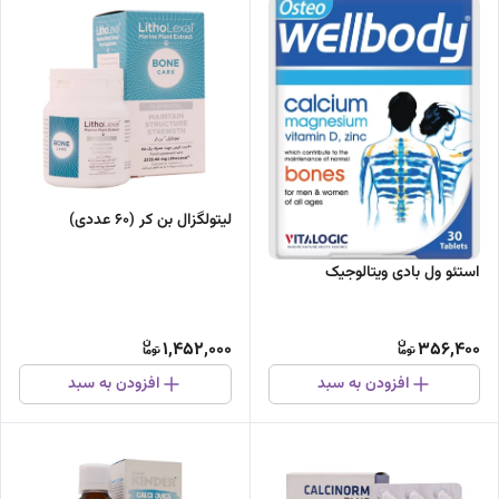
لیتولگزال بن کر (60 عددی)
استئو ول بادی ویتالوجیک
1,452,000
356,400
افزودن به سبد
افزودن به سبد