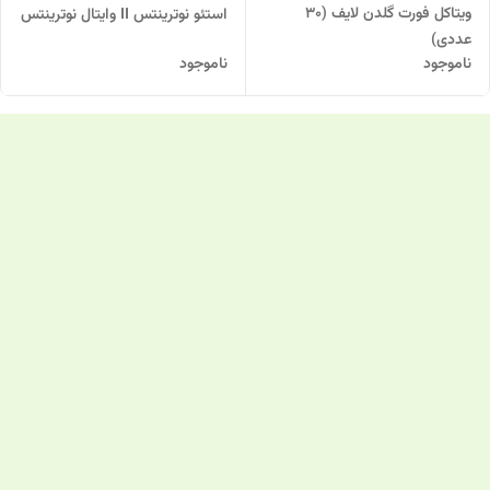
ویتاکل فورت گلدن لایف (30
استئو نوترینتس II وایتال نوترینتس
عددی)
ناموجود
ناموجود