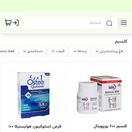
کلسیم
پربازدیدترین
برندها
قیمت
دسته‌بندی
فقط محصو
کلسیم 600 یوروویتال
قرص استئوکینون هولیستیکا 100