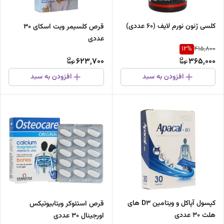
کلسی ژنون نورم لایف (60 عددی)
قرص کلسیمر ویت اسکای 30
عددی
12
%
415,800
623,700
365,000
افزودن به سبد
افزودن به سبد
کپسول آپاکل و ویتامین D3 های
قرص استئوکر ویتابیوتیکس
هلث 30 عددی
اورجینال 30 عددی