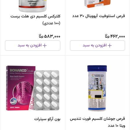
قرص استئوفیت آپوویتال 30 عدد
کلترکس کلسیم دی هلث برست
(100 عددی)
583,000
462,000
افزودن به سبد
افزودن به سبد
قرص جوشان کلسیم فورت تندیس
بون آرکو سیترات
ویتا 10 عدد