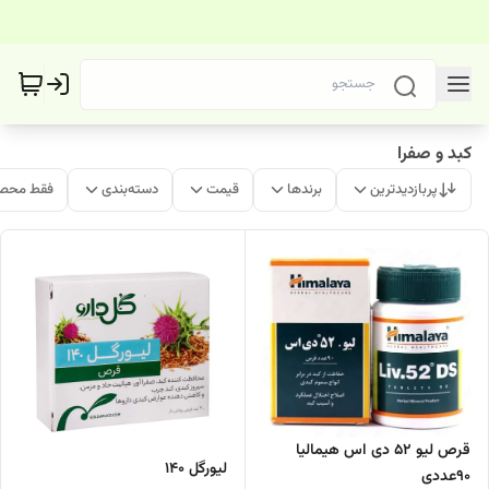
کبد و صفرا
پربازدیدترین
برندها
قیمت
دسته‌بندی
فقط محصو
قرص لیو 52 دی اس هیمالیا
لیورگل 140
90عددی