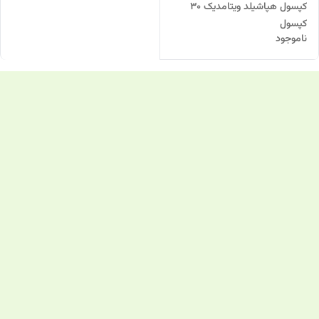
کپسول هپاشیلد ویتامدیک 30
کپسول
ناموجود