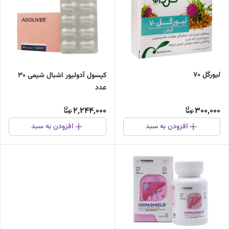
لیورگل 70
کپسول آدولیور اشبال شیمی 30
عدد
2,244,000
300,000
افزودن به سبد
افزودن به سبد