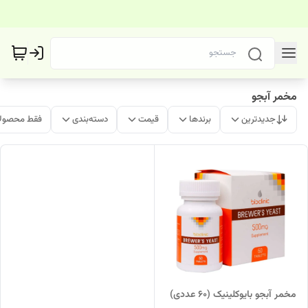
مخمر آبجو
جدیدترین
برندها
قیمت
دسته‌بندی
فقط محصولا
مخمر آبجو بایوکلینیک (60 عددی)