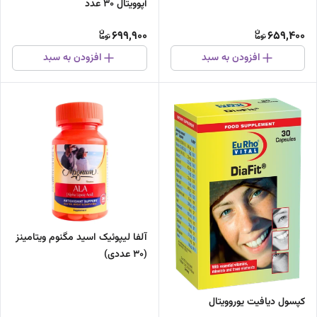
آپوویتال 30 عدد
699,900
659,400
افزودن به سبد
افزودن به سبد
آلفا لیپوئیک اسید مگنوم ویتامینز
(30 عددی)
کپسول دیافیت یوروویتال