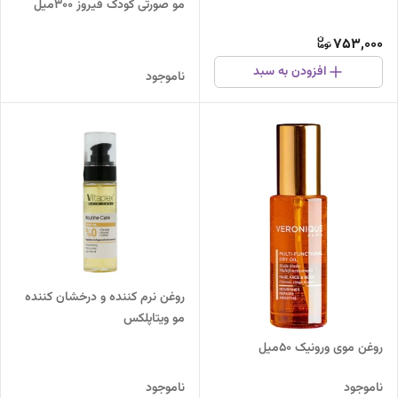
مو صورتی کودک فیروز 300میل
753,000
افزودن به سبد
ناموجود
روغن نرم کننده و درخشان کننده
مو ویتاپلکس
روغن موی ورونیک 50میل
ناموجود
ناموجود