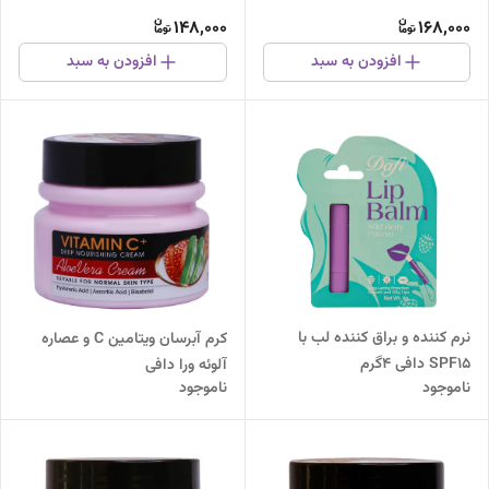
148,000
168,000
افزودن به سبد
افزودن به سبد
نرم کننده و براق کننده لب با
کرم آبرسان ویتامین C و عصاره
SPF15 دافی 4گرم
آلوئه ورا دافی
ناموجود
ناموجود