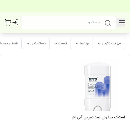
جدیدترین
برندها
قیمت
دسته‌بندی
فقط محصولا
استیک صابونی ضد تعریق آبی اتو