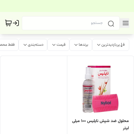
پربازدیدترین
برندها
قیمت
دسته‌بندی
فقط محصو
محلول ضد شپش نایلیس 100 میلی
لیتر