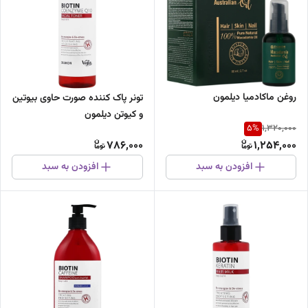
روغن ماکادمیا دیلمون
تونر پاک کننده صورت حاوی بیوتین
و کیوتن دیلمون
5
%
1,320,000
786,000
1,254,000
افزودن به سبد
افزودن به سبد