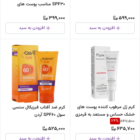
SPF30 مناسب پوست های
حساس ۷۵ گرم
399,000
599,000
افزودن به سبد
افزودن به سبد
کرم ژل مرطوب کننده پوست های
کرم ضد آفتاب فیزیکال سنسی
خشک حساس و مستعد به قرمزی
سول SPF60 آردن
24
%
847,500
آردن 30میل
525,000
635,700
افزودن به سبد
افزودن به سبد