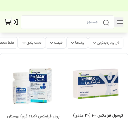
پربازدیدترین
برندها
قیمت
دسته‌بندی
فقط محصو
کپسول فرامکس 100 (30 عددی)
پودر فرامکس (41.5 گرم) بهستان