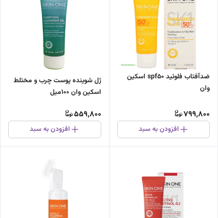
ضدآفتاب فلوئید spf۵۰ اسکین
ژل شوینده پوست چرب و مختلط
وان
اسکین وان 100میل
559,800
799,800
افزودن به سبد
افزودن به سبد