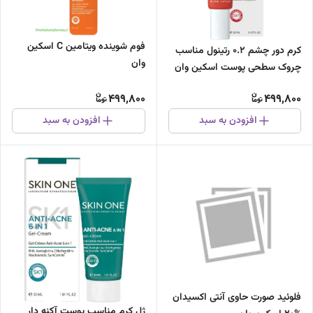
فوم شوینده ویتامین C اسکین
کرم دور چشم 0.2 رتینول مناسب
وان
چروک سطحی پوست اسکین وان
20میل
499,800
499,800
افزودن به سبد
افزودن به سبد
فلوئید صورت حاوی آنتی اکسیدان
ژل کرم مناسب پوست آکنه دار