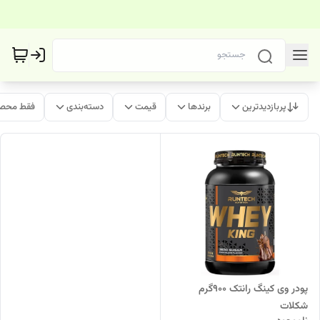
پربازدیدترین
برندها
قیمت
دسته‌بندی
فقط محصو
پودر وی کینگ رانتک 900گرم
شکلات