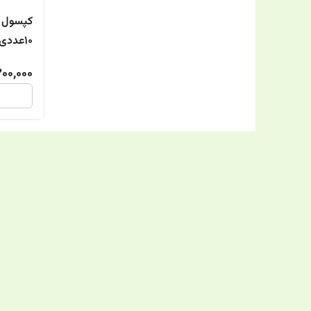
کپسول پ
10عددی
200,000