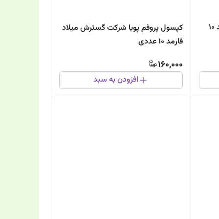
کپسول پروواژ گسترش میلاد فارمد 10
کپسول پروفم پویا شرکت گسترش میلاد
فارمد 10 عددی
160,000
افزودن به سبد