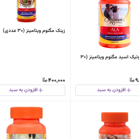
زینک مگنوم ویتامینز (30 عددی)
آلفا لیپوئیک اسید مگنوم ویتامینز (30
400,000
9
افزودن به سبد
افزودن به سبد