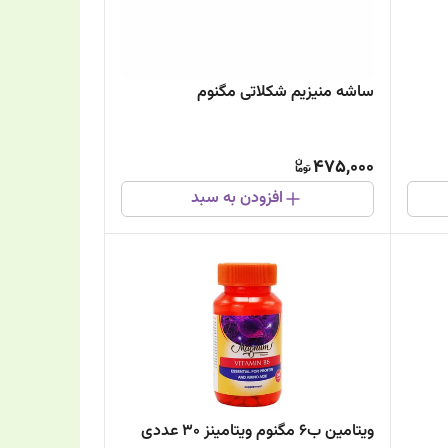
ساشه منیزیم شکلاتی مگنوم
475,000
افزودن به سبد
ویتامین ب6 مگنوم ویتامینز 30 عددی