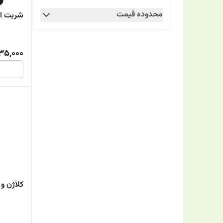
محدوده قیمت
شربت ا
35,000
کلاژن و