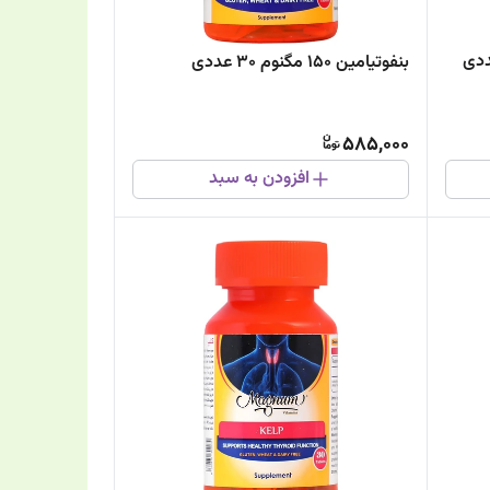
بنفوتیامین 150 مگنوم 30 عددی
585,000
افزودن به سبد