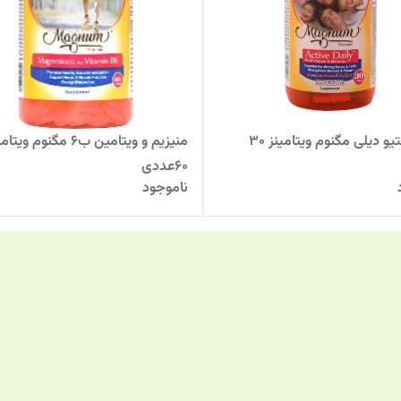
قرص اکتیو دیلی مگنوم ویتامینز 30
منیزیم و ویتامین ب6 مگنوم ویت
60عددی
ناموجود