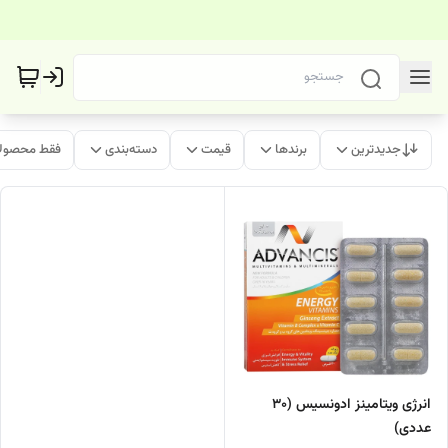
جدیدترین
برندها
قیمت
دسته‌بندی
فقط محصولا
انرژی ویتامینز ادونسیس (30
عددی)