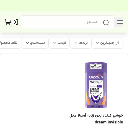
جدیدترین
برندها
قیمت
دسته‌بندی
فقط محصولا
خوشبو کننده بدن زنانه آمبرلا مدل
dream invisible